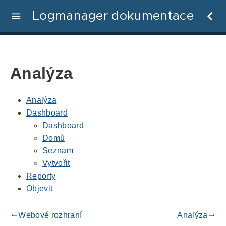
Logmanager dokumentace
Analýza
Analýza
Dashboard
Dashboard
Domů
Seznam
Vytvořit
Reporty
Objevit
Webové rozhraní
Analýza
gdoc_arrow_left_alt
gdoc_arrow_right_alt