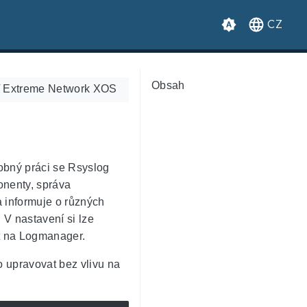
CZ
Obsah
/
Extreme Network XOS
obný práci se Rsyslog
onenty, správa
 informuje o různých
 V nastavení si lze
at na Logmanager.
no upravovat bez vlivu na