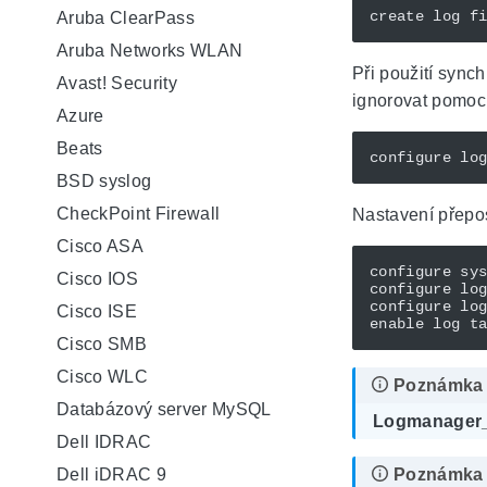
create log f
Aruba ClearPass
Aruba Networks WLAN
Při použití sync
Avast! Security
ignorovat pomocí
Azure
Beats
configure lo
BSD syslog
CheckPoint Firewall
Nastavení přepo
Cisco ASA
Cisco IOS
configure lo
Cisco ISE
Cisco SMB
Cisco WLC
Databázový server MySQL
Logmanager_
Dell IDRAC
Dell iDRAC 9