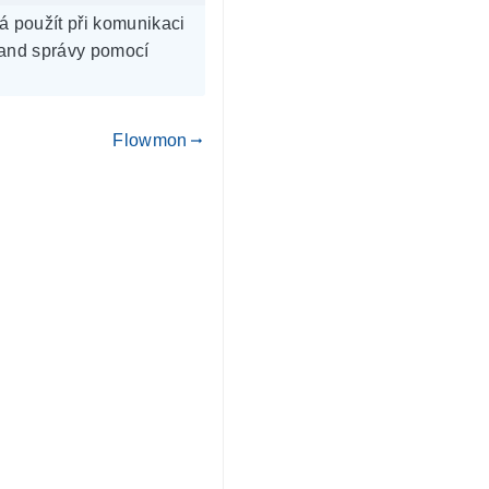
má použít při komunikaci
band správy pomocí
Flowmon
gdoc_arrow_right_alt