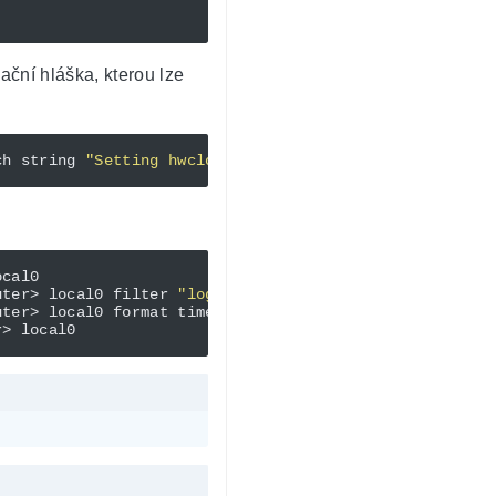
ační hláška, kterou lze
ch string 
"Setting hwclock time to system time, and br
uter> local0 filter 
"logmanager"