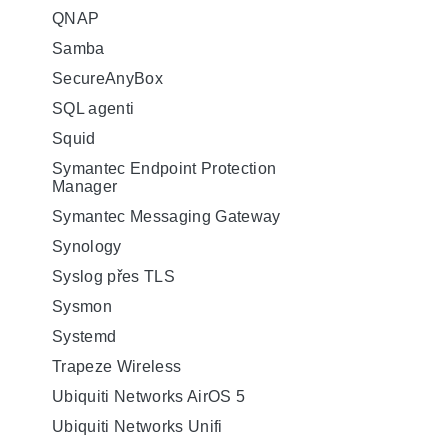
QNAP
Samba
SecureAnyBox
SQL agenti
Squid
Symantec Endpoint Protection
Manager
Symantec Messaging Gateway
Synology
Syslog přes TLS
Sysmon
Systemd
Trapeze Wireless
Ubiquiti Networks AirOS 5
Ubiquiti Networks Unifi