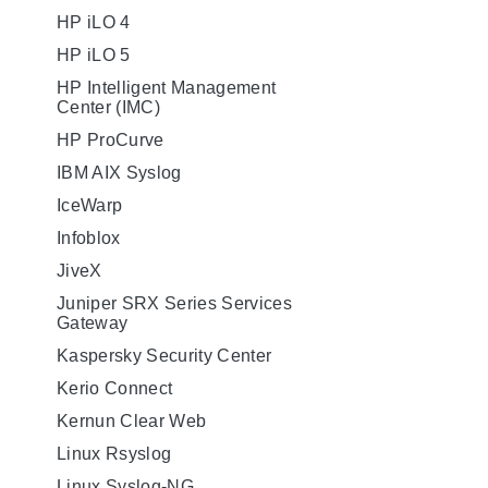
HP iLO 4
HP iLO 5
HP Intelligent Management
Center (IMC)
HP ProCurve
IBM AIX Syslog
IceWarp
Infoblox
JiveX
Juniper SRX Series Services
Gateway
Kaspersky Security Center
Kerio Connect
Kernun Clear Web
Linux Rsyslog
Linux Syslog-NG