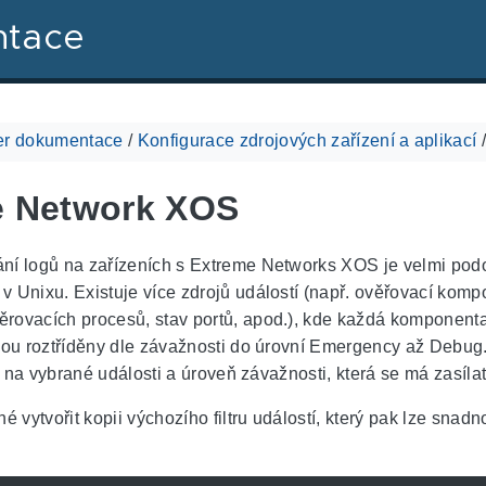
ntace
r dokumentace
/
Konfigurace zdrojových zařízení a aplikací
e Network XOS
ní logů na zařízeních s Extreme Networks XOS je velmi pod
 Unixu. Existuje více zdrojů událostí (např. ověřovací komp
rovacích procesů, stav portů, apod.), kde každá komponenta
sou roztříděny dle závažnosti do úrovní Emergency až Debug.
try na vybrané události a úroveň závažnosti, která se má zasíl
é vytvořit kopii výchozího filtru událostí, který pak lze snad