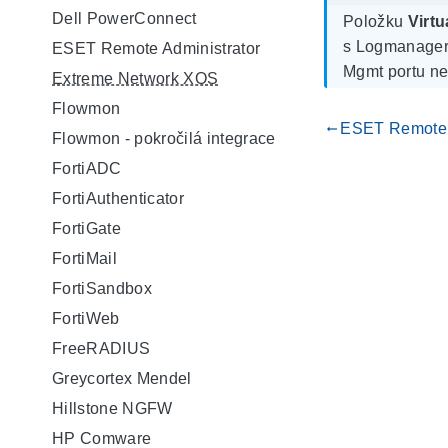
Dell PowerConnect
Položku
Virtu
s Logmanager 
ESET Remote Administrator
Mgmt portu neb
Extreme Network XOS
Flowmon
ESET Remote 
gdoc_arrow_left_alt
Flowmon - pokročilá integrace
FortiADC
FortiAuthenticator
FortiGate
FortiMail
FortiSandbox
FortiWeb
FreeRADIUS
Greycortex Mendel
Hillstone NGFW
HP Comware