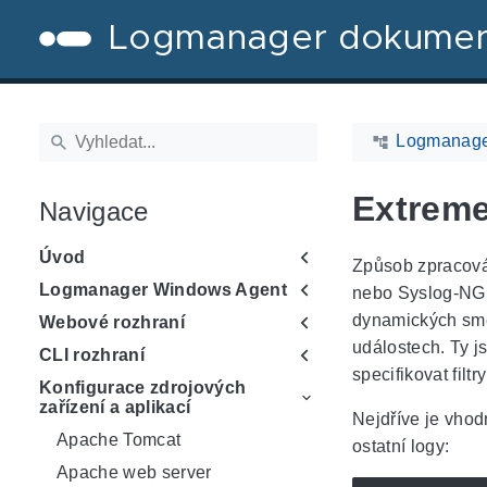
Logmanager dokume
Logmanage
Extrem
Navigace
Úvod
Způsob zpracová
Logmanager Windows Agent
nebo Syslog-NG v
dynamických smě
Webové rozhraní
událostech. Ty j
CLI rozhraní
specifikovat fil
Konfigurace zdrojových
zařízení a aplikací
Nejdříve je vhodn
Apache Tomcat
ostatní logy:
Apache web server