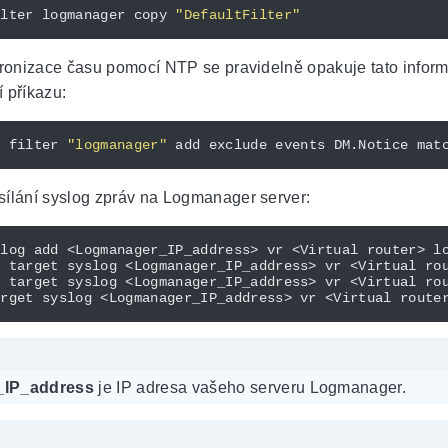
ilter logmanager copy 
"DefaultFilter"
hronizace času pomocí NTP se pravidelně opakuje tato inform
 příkazu:
g filter 
"logmanager"
 add exclude events DM.Notice mat
sílání syslog zpráv na Logmanager server:
g target syslog <Logmanager_IP_address> vr <Virtual ro
IP_address
je IP adresa vašeho serveru Logmanager.