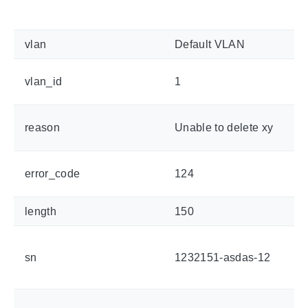
vlan
Default VLAN
vlan_id
1
reason
Unable to delete xy
error_code
124
length
150
sn
1232151-asdas-12