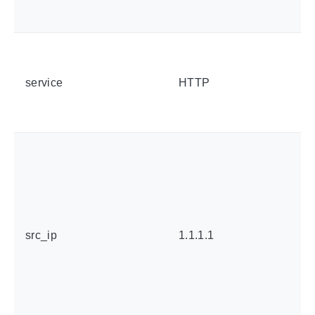
service
HTTP
src_ip
1.1.1.1