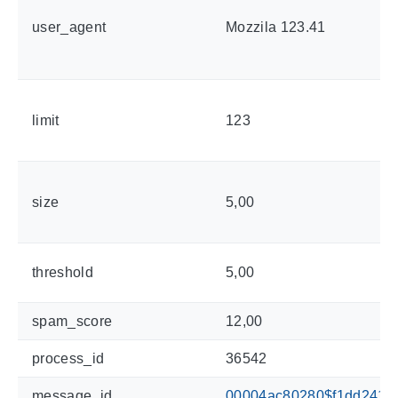
user_agent
Mozzila 123.41
limit
123
size
5,00
threshold
5,00
spam_score
12,00
process_id
36542
message_id
00004ac80280$f1dd2417